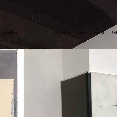
HEAU PE
Duiding
Recent werk
Opleiding
Expo
Atelier
Pub