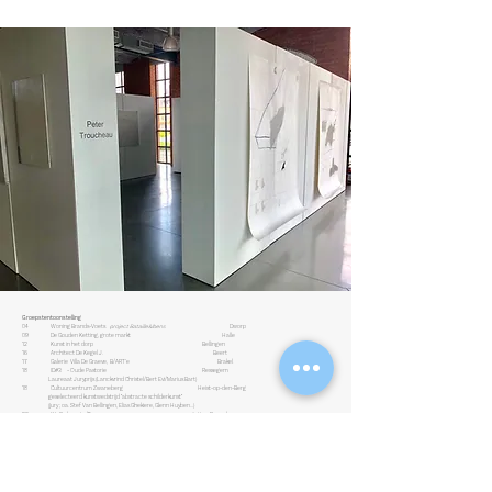
Groepstentoonstelling
04 Woning Brands-Voets
project Bataille&Ibens
Dworp
09 De Gouden Ketting, grote markt Halle
12 Kunst in het dorp Bellingen
16 Architect De Kegel J. Beert
17 Galerie Villa De Graeve, B/ART'e Brakel
18 ID#3 - Oude Pastorie Ressegem
Laureaat Juryprijs (Lanckvrind Christel/Bert Evi/Marius Bart)
18 Cultuurcentrum Zwaneberg Heist-op-den-Berg
geselecteerd kunstwedstrijd "abstracte schilderkunst"
(jury ; oa. Stef Van Bellingen, Elias Ghekiere, Glenn Huyben...)
20 K.L.8 - beauty /? Jette - Brussel
21 CAS (Contemporary Art Space) curated : Nadine Prieels Oostende
(met Mohammed Alani, Stefan Annerel, Marc Galle, Renee Pevernagie)
22 Galerie Dessers - YOC Hasselt
23 Cultuurcentrum Zwanenberg Heist-op-den-berg
geselecteerd kunstwedstrijd "schilderkunst" - laureaat -
(jury ; Arianne Van
der Veken, Hilde Overbergh, Samuel Vanderveken en Greet Van Autgaerden)
1ste Ju
ryprijs
23-24 Noir de Noir Galerie Oostende