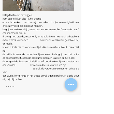
het lijkt beter om te zwijgen,
hem aan te kijken alsof ik het begrijp
en na te denken over hoe mijn woorden, of mijn aanwezigheid van
enige zinvolle betekenis kunnen zijn.
begrijpen lukt niet altijd, maar des te meer neemt het "aanvoelen van"
een innemende rol in.
ik zwijg nog steeds, maar knik, omdat knikken nee noch ja betekent
maar wel :"ik versta het". achter ons veel lawaai, geschreeuw,
onmacht
in een ruimte die zo vertrouwd lijkt, die normaal rust biedt, maar niet
nu.
de stilte tussen de woorden lijken even belangrijk als het witte
onbeschilderde tussen de gekleurde lijnen en vlakken op het doek.
de ongewilde krassen of vlekken of doorbroken lijnen moeten we
aanvaarden. ze maken deel uit van wie we zijn.
zo ook de verborgen elementen achter de
verf.
een zucht komt terug in het beste geval, ogen spreken, ik ga de deur
uit, zij blijft achter
- - - - -